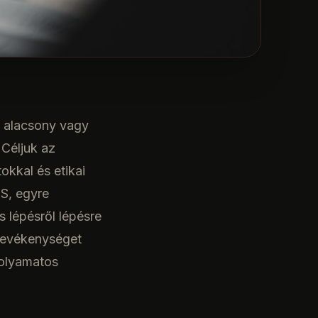
 alacsony vagy
 Céljuk az
kkal és etikai
PS, egyre
 lépésről lépésre
 tevékenységet
folyamatos