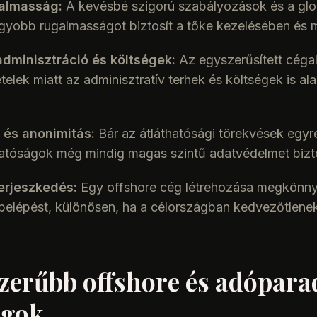
almasság:
A kevésbé szigorú szabályozások és a glob
gyobb rugalmasságot biztosít a tőke kezelésében és
dminisztráció és költségek:
Az egyszerűsített cégal
telek miatt az adminisztratív terhek és költségek is 
és anonimitás:
Bár az átláthatósági törekvések egyr
atóságok még mindig magas szintű adatvédelmet bizt
erjeszkedés:
Egy offshore cég létrehozása megkönnyí
belépést, különösen, ha a célországban kedvezőtlenek
zerűbb offshore és adópar
ágok