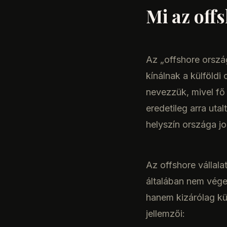
Mi az off
Az „offshore ország
kínálnak a külföld
nevezzük, mivel fő
eredetileg arra uta
helyszín országa j
Az offshore vállala
általában nem vége
hanem kizárólag kü
jellemzői: