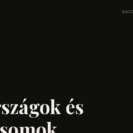
GAZ
rszágok és
csomok