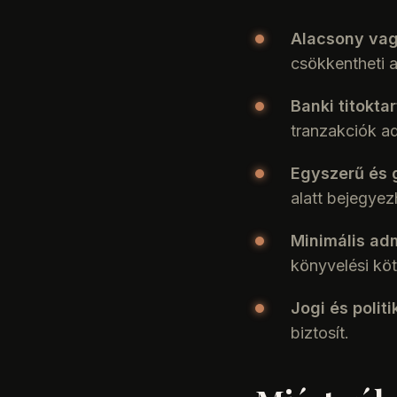
Alacsony vag
csökkentheti a
Banki titoktar
tranzakciók ad
Egyszerű és 
alatt bejegyez
Minimális adm
könyvelési kö
Jogi és politik
biztosít.