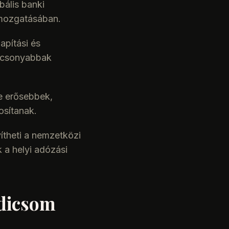
ális banki
 mozgatásában.
apítási és
alacsonyabbak
e erősebbek,
osítanak.
theti a nemzetközi
 a helyi adózási
adicsom