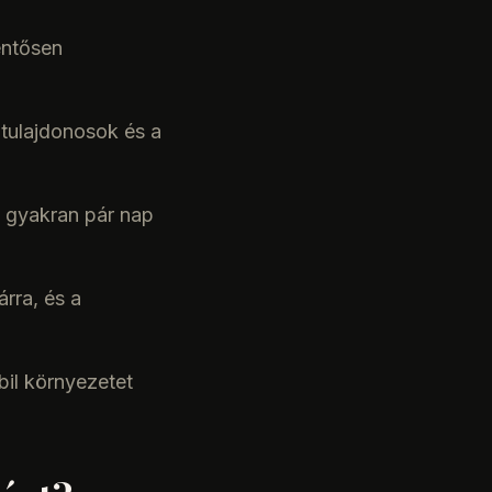
entősen
tulajdonosok és a
, gyakran pár nap
rra, és a
bil környezetet