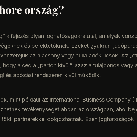
shore ország?
” kifejezés olyan joghatóságokra utal, amelyek vonzó 
i cégeknek és befektetőknek. Ezeket gyakran „adópar
 vonzerejük az alacsony vagy nulla adókulcsok. Az „o
lt, hogy a cég a „parton kívül”, azaz a tulajdonos vagy
ogi és adózási rendszerén kívül működik.
tok, mint például az International Business Company (
zhetnek tevékenységet abban az országban, ahol bej
lföldi partnerekkel dolgozhatnak. Ezen joghatóságok