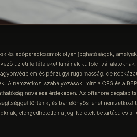
gok és
adóparadicsomok
olyan joghatóságok, amelyek
ező üzleti feltételeket kínálnak külföldi vállalatoknak.
vagyonvédelem és pénzügyi rugalmasság, de kockázato
rnak. A nemzetközi szabályozások, mint a CRS és a BE
áthatóság növelése érdekében. Az offshore cégalapítás
segítséggel történik, és bár előnyös lehet nemzetközi
soknak, elengedhetetlen a jogi keretek betartása és a 