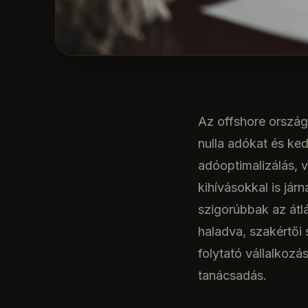
Az offshore orszá
nulla adókat és kedv
adóoptimalizálás, 
kihívásokkal is já
szigorúbbak az átl
haladva, szakértői 
folytató vállalkozá
tanácsadás.