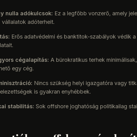
y nulla adókulcsok:
Ez a legfőbb vonzerő, amely jel
 vállalatok adóterheit.
tás:
Erős adatvédelmi és banktitok-szabályok védik a 
atait.
gyors cégalapítás:
A bürokratikus terhek minimálisak
hető egy cég.
inisztráció:
Nincs szükség helyi igazgatóra vagy titká
telezettségek is gyakran enyhébbek.
ai stabilitás:
Sok offshore joghatóság politikailag sta