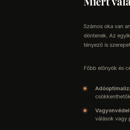
Miért vál
Számos oka van ann
döntenek. Az egyik
tényező is szerepet
Főbb előnyök és cé
Adóoptimaliz
csökkenthetők
Vagyonvédel
válások vagy p