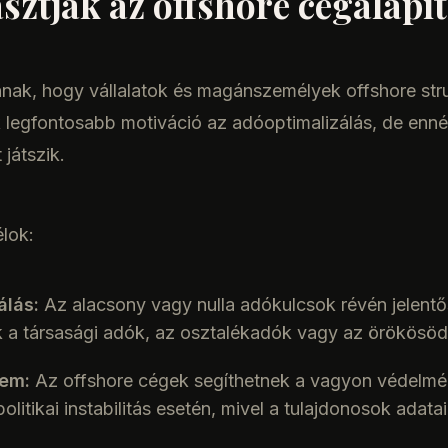
asztják az offshore cégalapí
ak, hogy vállalatok és magánszemélyek offshore stru
 legfontosabb motiváció az adóoptimalizálás, de ennél
 játszik.
lok:
álás:
Az alacsony vagy nulla adókulcsok révén jelent
 a társasági adók, az osztalékadók vagy az örökösöd
em:
Az offshore cégek segíthetnek a vagyon védelméb
olitikai instabilitás esetén, mivel a tulajdonosok adata