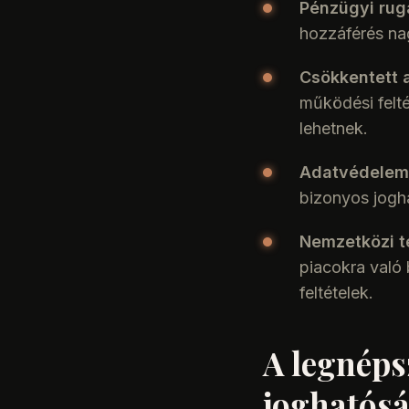
Pénzügyi rug
hozzáférés na
Csökkentett a
működési felté
lehetnek.
Adatvédelem 
bizonyos jogh
Nemzetközi t
piacokra való 
feltételek.
A legnéps
joghatós