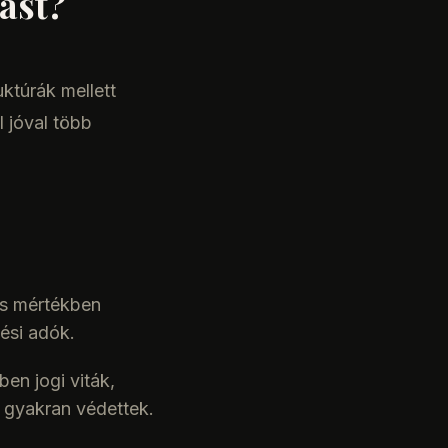
tást?
ktúrák mellett
 jóval több
ős mértékben
ési adók.
en jogi viták,
i gyakran védettek.