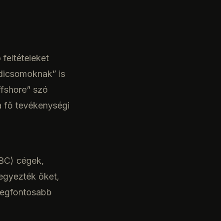
feltételeket
adicsomoknak” is
ffshore” szó
 a fő tevékenységi
IBC) cégek,
egyezték őket,
 legfontosabb