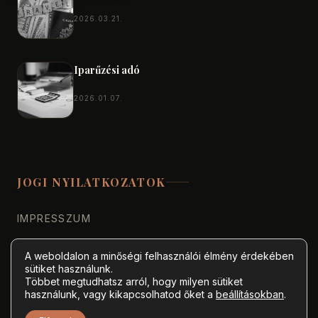
2026.03.21.
Iparűzési adó
2026.01.07.
JOGI NYILATKOZATOK
IMPRESSZUM
ÁLTALÁNOS SZERZŐDÉSI FELTÉTELEK
A weboldalon a minőségi felhasználói élmény érdekében
sütiket használunk.
Többet megtudhatsz arról, hogy milyen sütiket
használunk, vagy kikapcsolhatod őket a
beállításokban
.