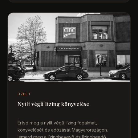
ÜZLET
Nyílt végű lízing könyvelése
Értsd meg a nyílt végű lízing fogalmát,
könyvelését és adózását Magyarországon.
Ismerd meg a lízingbevevő és lízingbeadó