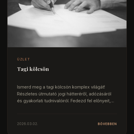
ÜZLET
Tagi kölcsön
Ismerd meg a tagi kölcsön komplex világát!
Részletes útmutató jogi hátteréről, adózásáról
és gyakorlati tudnivalóiról. Fedezd fel előnyeit,
hátrányait céged…
2026.03.02.
BŐVEBBEN