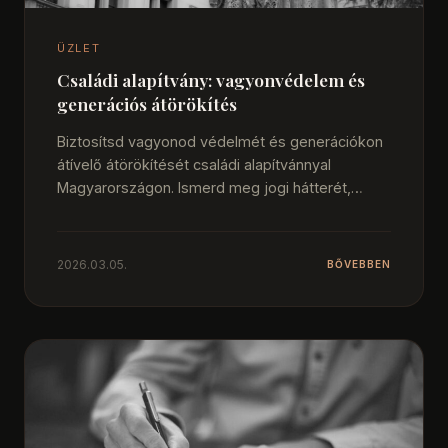
ÜZLET
Családi alapítvány: vagyonvédelem és
generációs átörökítés
Biztosítsd vagyonod védelmét és generációkon
átívelő átörökítését családi alapítvánnyal
Magyarországon. Ismerd meg jogi hátterét,
előnyeit és adózását a stabilitásért. Szakértői…
2026.03.05.
BŐVEBBEN