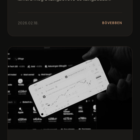
teendőit, ÁFA, TAO,…
2026.02.18.
BŐVEBBEN