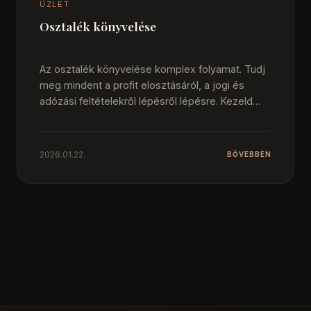
ÜZLET
Osztalék könyvelése
Az osztalék könyvelése komplex folyamat. Tudj
meg mindent a profit elosztásáról, a jogi és
adózási feltételekről lépésről lépésre. Kezeld
magabiztosan…
2026.01.22.
BŐVEBBEN