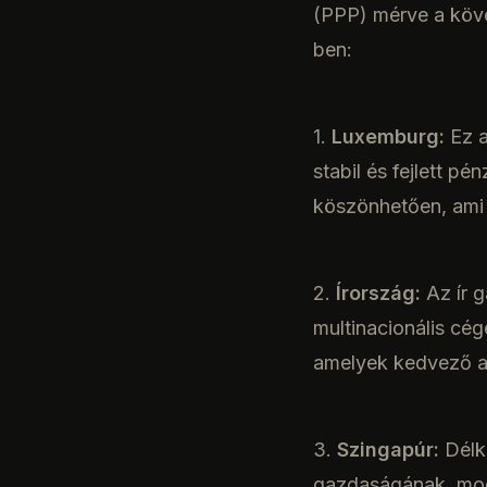
(PPP) mérve a köve
ben:
1.
Luxemburg:
Ez a
stabil és fejlett 
köszönhetően, ami 
2.
Írország:
Az ír g
multinacionális cég
amelyek kedvező ad
3.
Szingapúr:
Délke
gazdaságának, mode