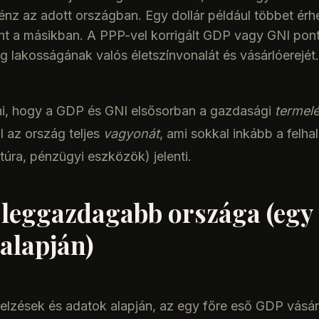
énz az adott országban. Egy dollár például többet érh
nt a másikban. A PPP-vel korrigált GDP vagy GNI pon
g lakosságának valós életszínvonalát és vásárlóerejét.
i, hogy a GDP és GNI elsősorban a gazdasági
termelé
ül az ország teljes
vagyonát
, ami sokkal inkább a felh
ktúra, pénzügyi eszközök) jelenti.
0 leggazdagabb országa (egy 
alapján)
ejelzések és adatok alapján, az egy főre eső GDP vásá