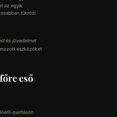
et az egyik
tosabban tükrözi
st
és
jövedelmet
almozott eszközöket
főre eső
rlóerő-paritáson