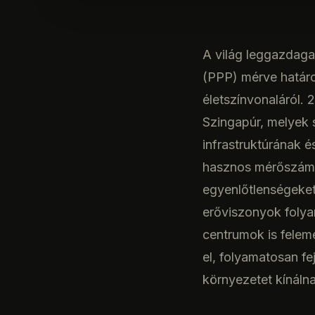
A világ leggazdaga
(PPP) mérve határ
életszínvonaláról. 
Szingapúr, melyek s
infrastruktúrának 
hasznos mérőszám, 
egyenlőtlenségeket
erőviszonyok folya
centrumok is fele
el, folyamatosan fe
környezetet kínáln