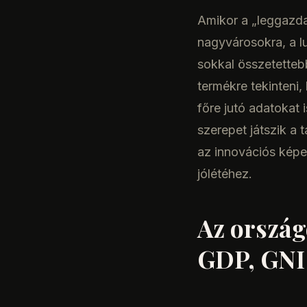
Amikor a „leggazda
nagyvárosokra, a l
sokkal összetetteb
termékre tekinteni,
főre jutó adatokat 
szerepet játszik a
az innovációs képe
jólétéhez.
Az orszá
GDP, GNI 