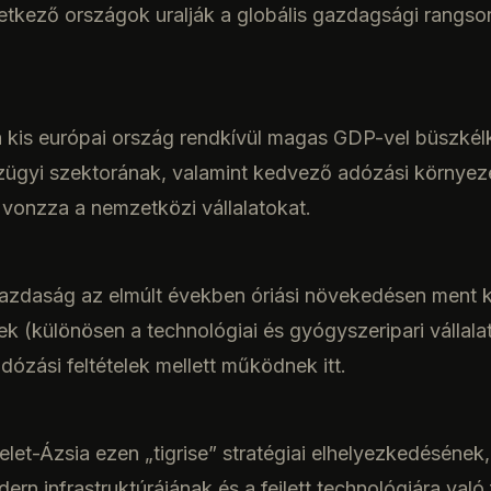
tkező országok uralják a globális gazdagsági rangso
 kis európai ország rendkívül magas GDP-vel büszkél
pénzügyi szektorának, valamint kedvező adózási környe
vonzza a nemzetközi vállalatokat.
azdaság az elmúlt években óriási növekedésen ment k
ek (különösen a technológiai és gyógyszeripari vállal
ózási feltételek mellett működnek itt.
let-Ázsia ezen „tigrise” stratégiai elhelyezkedésének, 
rn infrastruktúrájának és a fejlett technológiára val