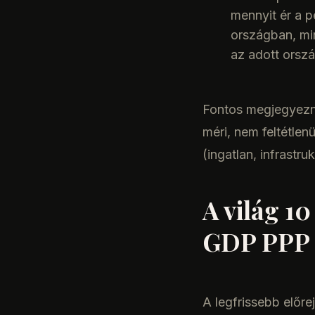
mennyit ér a p
országban, mi
az adott orszá
Fontos megjegyezn
méri, nem feltétlen
(ingatlan, infrastru
A világ 1
GDP PPP 
A legfrissebb előr