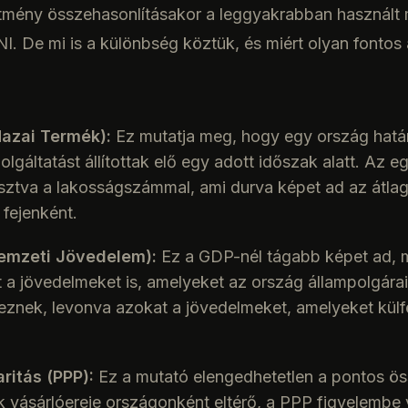
ítmény összehasonlításakor a leggyakrabban használt
I. De mi is a különbség köztük, és miért olyan fontos 
Hazai Termék):
Ez mutatja meg, hogy egy ország határ
olgáltatást állítottak elő egy adott időszak alatt. Az 
osztva a lakosságszámmal, ami durva képet ad az átla
 fejenként.
Nemzeti Jövedelem):
Ez a GDP-nél tágabb képet ad, 
t a jövedelmeket is, amelyeket az ország állampolgárai 
reznek, levonva azokat a jövedelmeket, amelyeket külf
ritás (PPP):
Ez a mutató elengedhetetlen a pontos ös
 vásárlóereje országonként eltérő, a PPP figyelembe 