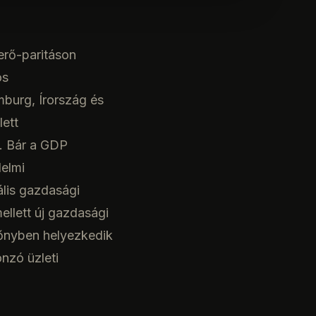
erő-paritáson
ós
mburg, Írország és
lett
. Bár a GDP
delmi
ális gazdasági
llett új gazdasági
őnyben helyezkedik
onzó üzleti