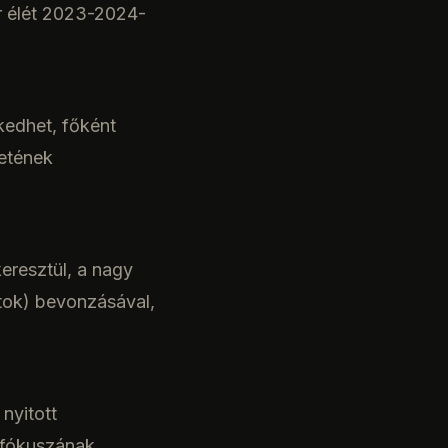
r élét 2023-2024-
kedhet, főként
zetének
eresztül, a nagy
atok) bevonzásával,
nyitott
ó fókuszának