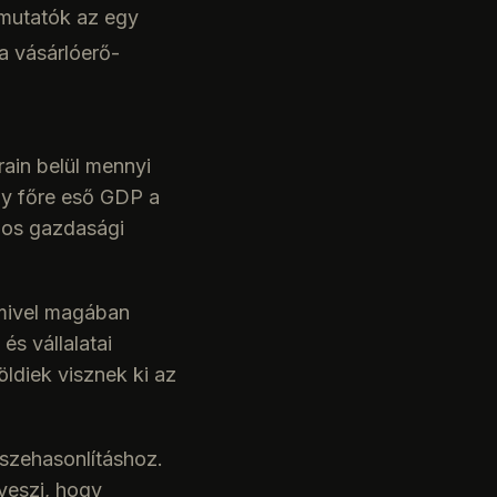
 mutatók az egy
a vásárlóerő-
ain belül mennyi
egy főre eső GDP a
gos gazdasági
mivel magában
és vállalatai
öldiek visznek ki az
szehasonlításhoz.
veszi, hogy