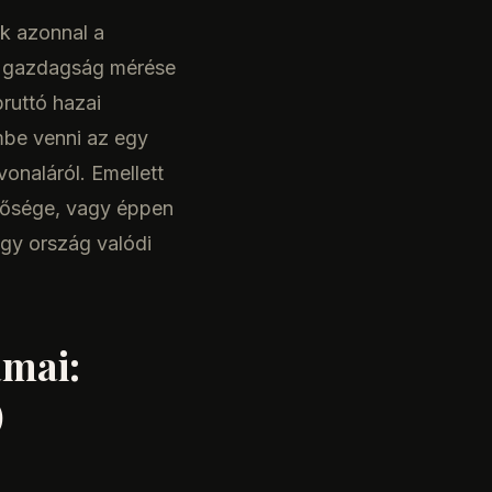
k azonnal a
 a gazdagság mérése
ruttó hazai
embe venni az egy
vonaláról. Emellett
inősége, vagy éppen
egy ország valódi
mai:
)