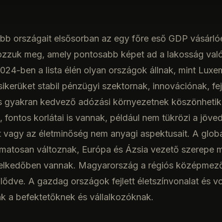
bb országait elsősorban az egy főre eső GDP vásárló
ozzuk meg, amely pontosabb képet ad a lakosság val
2024-ben a lista élén olyan országok állnak, mint Luxe
ikerüket stabil pénzügyi szektornak, innovációnak, fej
és gyakran kedvező adózási környezetnek köszönhetik
fontos korlátai is vannak, például nem tükrözi a jöve
 vagy az életminőség nem anyagi aspektusait. A glob
matosan változnak, Európa és Ázsia vezető szerepe me
melkedőben vannak. Magyarország a régiós középmez
jlődve. A gazdag országok fejlett életszínvonalat és v
ak a befektetőknek és vállalkozóknak.