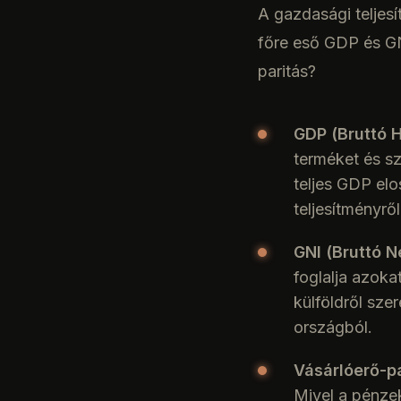
A gazdasági teljes
főre eső GDP és GN
paritás?
GDP (Bruttó 
terméket és sz
teljes GDP el
teljesítményről
GNI (Bruttó 
foglalja azoka
külföldről sze
országból.
Vásárlóerő-pa
Mivel a pénzek