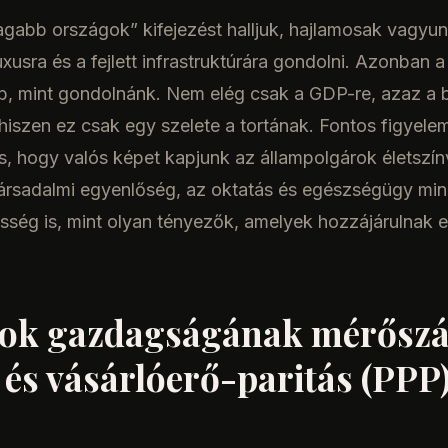
gabb országok” kifejezést halljuk, hajlamosak vagyun
uxusra és a fejlett infrastruktúrára gondolni. Azonban
b, mint gondolnánk. Nem elég csak a GDP-re, azaz a b
 hiszen ez csak egy szelete a tortának. Fontos figyel
is, hogy valós képet kapjunk az állampolgárok életszín
 társadalmi egyenlőség, az oktatás és egészségügy m
sség is, mint olyan tényezők, amelyek hozzájárulnak 
gok gazdagságának mérőszá
és vásárlóerő-paritás (PPP