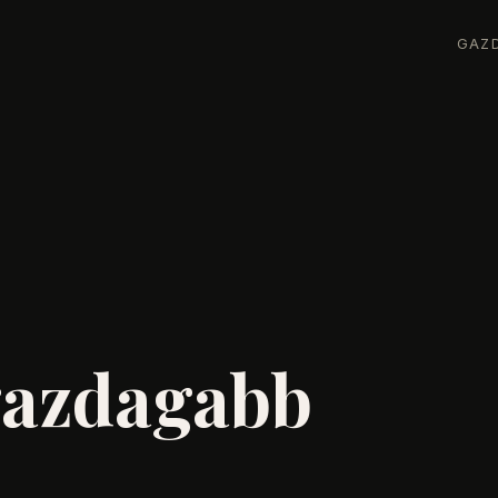
GAZ
ggazdagabb